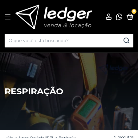
0
RESPIRAÇÃO
9 produtos
Início
>
Espaço Confiado NR 33
>
Respiração