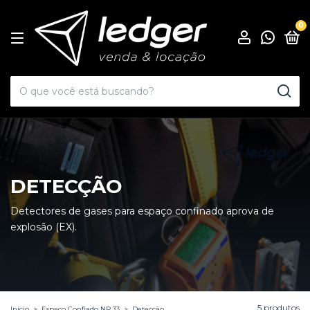
0
DETECÇÃO
Detectores de gases para espaço confinado aprova de
explosão (EX).
5 produtos
Início
>
Espaço Confiado NR 33
>
Detecção